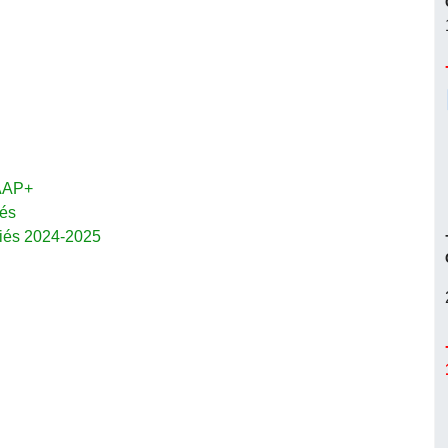
-AAP+
tés
riés 2024-2025