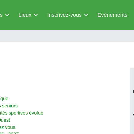
és
Lieux
Inscrivez-vous
Evènements
ique
s seniors
ivités sportives évolue
Ouest
ez vous.