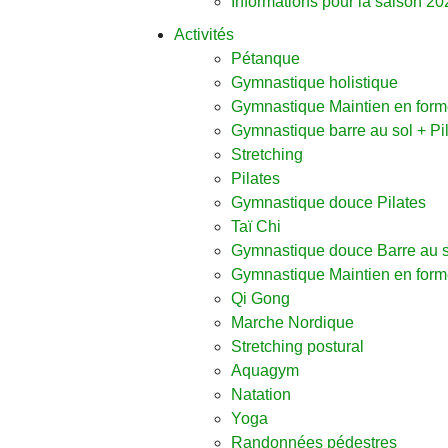
Informations pour la saison 20
Activités
Pétanque
Gymnastique holistique
Gymnastique Maintien en forme
Gymnastique barre au sol + Pi
Stretching
Pilates
Gymnastique douce Pilates
Taï Chi
Gymnastique douce Barre au s
Gymnastique Maintien en for
Qi Gong
Marche Nordique
Stretching postural
Aquagym
Natation
Yoga
Randonnées pédestres