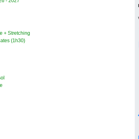
26 - 2027
 + Stretching
lates (1h30)
ol
me