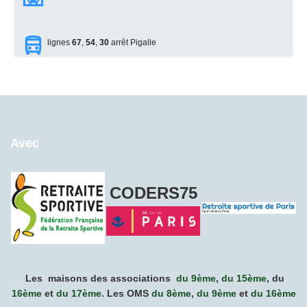
lignes
67
,
54
,
30
arrêt Pigalle
Avec
CODERS75
Les maisons des associations
du 9ème
,
du 15ème
, du
16ème
et
du 17ème
.
Les OMS
du 8ème
,
du 9ème
et
du 16ème